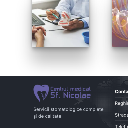
Conta
Reghi
Servicii stomatologice complete
Strada
și de calitate
Telef