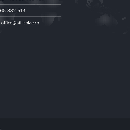
65 882 513
:
office@sfnicolae.ro
.